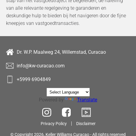
stap van het vastgoedtraject te begeleiden, de naleving
van alle relevante regelgeving te garanderen en
deskundige hulp te bieden bij het navigeren door de fijne
kneepjes van vastgoedtransacties.
Dr. W.P. Maalweg 24, Willemstad, Curacao
info@kw-curacao.com
+5999 6904849
Powered by
Translate
Privacy Policy
Disclaimer
© Copyright 2026, Keller Williams Curacao - All rights reserved